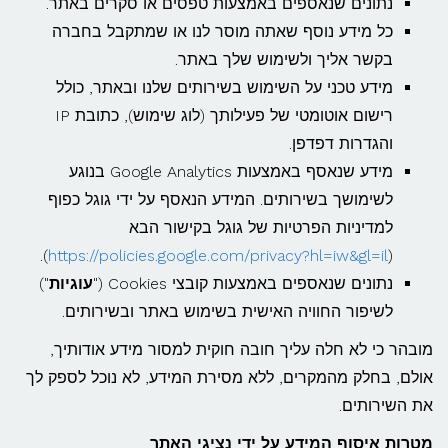
נתונים שנאספים באמצעות טפסים או סקרים באתר.
כל מידע נוסף שאתה מוסר לנו או שמתקבל בחברה
בקשר אליך ולשימוש שלך באתר.
מידע טכני על השימוש בשירותים שלנו ובאתר, כולל
רישום אוטומטי של פעילותך (לוג שימוש), כתובת IP
והגדרות דפדפן.
מידע שנאסף באמצעות Google Analytics בנוגע
לשימושך בשירותים. המידע הנאסף על ידי גוגל כפוף
למדיניות הפרטיות של גוגל בקישור הבא
).
https://policies.google.com/privacy?hl=iw&gl=il
(
נתונים שנאספים באמצעות קובצי Cookies ("
עוגיות
")
לשיפור החוויה האישית בשימוש באתר ובשירותים.
מובהר כי לא חלה עליך חובה חוקית למסור מידע אודותיך,
אולם, בחלק מהמקרים, ללא מסירת המידע, לא נוכל לספק לך
את השירותים.
מטרות איסוף המידע על ידי נציגי האתר